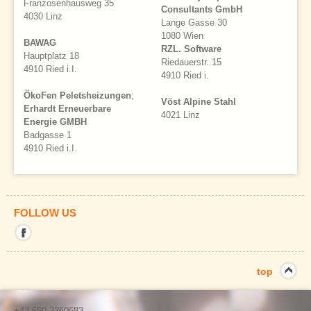
Franzosenhausweg 35
Consultants GmbH
4030 Linz
Lange Gasse 30
1080 Wien
BAWAG
RZL. Software
Hauptplatz 18
Riedauerstr. 15
4910 Ried i.I.
4910 Ried i.
ÖkoFen Peletsheizungen
;
Vöst Alpine Stahl
Erhardt Erneuerbare
4021 Linz
Energie GMBH
Badgasse 1
4910 Ried i.I.
FOLLOW US
Mit
diesem
Link
verlassen
top
Sie
die
aktuelle
Seite.
+43 650 2260683