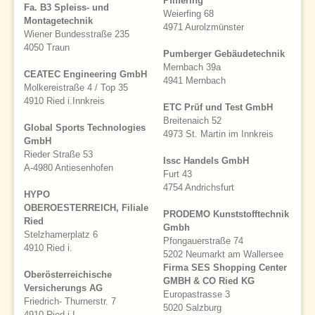
Pfiffering
Fa. B3 Spleiss- und
Weierfing 68
Montagetechnik
4971 Aurolzmünster
Wiener Bundesstraße 235
4050 Traun
Pumberger Gebäudetechnik
Mernbach 39a
CEATEC Engineering GmbH
4941 Mernbach
Molkereistraße 4 / Top 35
4910 Ried i.Innkreis
ETC Prüf und Test GmbH
Breitenaich 52
Global Sports Technologies
4973 St. Martin im Innkreis
GmbH
Rieder Straße 53
Issc Handels GmbH
A-4980 Antiesenhofen
Furt 43
4754 Andrichsfurt
HYPO
OBEROESTERREICH, Filiale
PRODEMO Kunststofftechnik
Ried
Gmbh
Stelzhamerplatz 6
Pfongauerstraße 74
4910 Ried i.
5202 Neumarkt am Wallersee
Firma SES Shopping Center
Oberösterreichische
GMBH & CO Ried KG
Versicherungs AG
Europastrasse 3
Friedrich- Thurnerstr. 7
5020 Salzburg
4910 Ried i.I