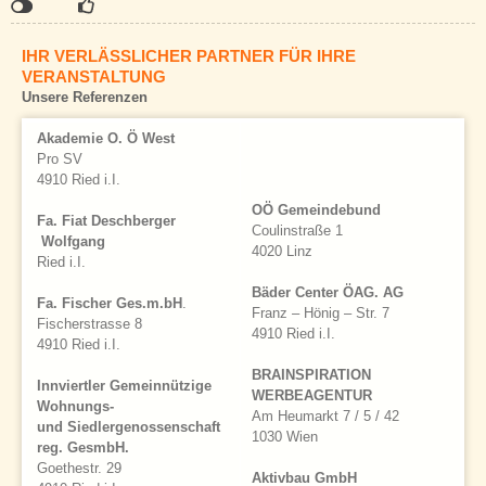
Klicken
Klicken
Klicken
Sie
Sie
Sie
hier,
hier,
hier,
IHR VERLÄSSLICHER PARTNER FÜR IHRE
um
um
um
VERANSTALTUNG
die
die
die
Unsere Referenzen
Social-
Social-
Social-
Media-
Media-
Media-
Schaltflächen
Schaltflächen
Schaltflächen
Akademie O. Ö West
einzublenden.
einzublenden.
einzublenden.
Pro SV
Bitte
Bitte
Bitte
4910 Ried i.I.
beachten
beachten
beachten
OÖ Gemeindebund
Sie,
Sie,
Sie,
Fa. Fiat Deschberger
Coulinstraße 1
dass
dass
dass
Wolfgang
4020 Linz
über
über
über
Ried i.I.
diese
diese
diese
Bäder Center ÖAG. AG
Funktionen
Funktionen
Funktionen
Fa. Fischer Ges.m.bH
.
benutzerbezogene
benutzerbezogene
benutzerbezogene
Franz – Hönig – Str. 7
Fischerstrasse 8
Daten
Daten
Daten
4910 Ried i.I.
4910 Ried i.I.
an
an
an
Dritte
Dritte
Dritte
BRAINSPIRATION
Innviertler Gemeinnützige
übertragen
übertragen
übertragen
WERBEAGENTUR
Wohnungs-
werden
werden
werden
Am Heumarkt 7 / 5 / 42
und Siedlergenossenschaft
können.
können.
können.
1030 Wien
reg. GesmbH.
Goethestr. 29
Aktivbau GmbH