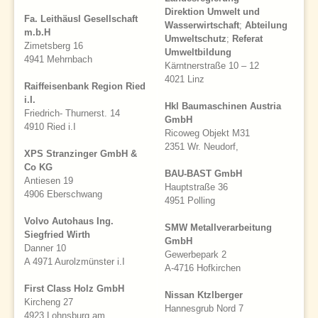
Direktion Umwelt und
Fa. Leithäusl Gesellschaft
Wasserwirtschaft
;
Abteilung
m.b.H
Umweltschutz
;
Referat
Zimetsberg 16
Umweltbildung
4941 Mehrnbach
Kärntnerstraße 10 – 12
4021 Linz
Raiffeisenbank Region Ried
i.I.
Hkl Baumaschinen Austria
Friedrich- Thurnerst. 14
GmbH
4910 Ried i.I
Ricoweg Objekt M31
2351 Wr. Neudorf,
XPS Stranzinger GmbH &
Co KG
BAU-BAST GmbH
Antiesen 19
Hauptstraße 36
4906 Eberschwang
4951 Polling
Volvo Autohaus Ing.
SMW Metallverarbeitung
Siegfried Wirth
GmbH
Danner 10
Gewerbepark 2
A 4971 Aurolzmünster i.I
A-4716 Hofkirchen
First Class Holz GmbH
Nissan Ktzlberger
Kircheng 27
Hannesgrub Nord 7
4923 Lohnsburg am