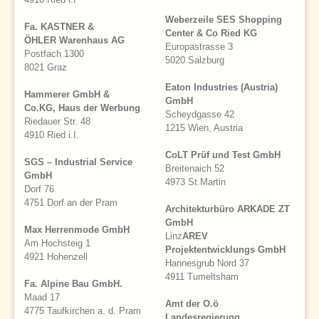
Weberzeile SES Shopping
Fa. KASTNER &
Center & Co Ried KG
ÖHLER Warenhaus AG
Europastrasse 3
Postfach 1300
5020 Salzburg
8021 Graz
Eaton Industries (Austria)
Hammerer GmbH &
GmbH
Co.KG, Haus der Werbung
Scheydgasse 42
Riedauer Str. 48
1215 Wien, Austria
4910 Ried i.I.
CoLT Prüf und Test GmbH
SGS – Industrial Service
Breitenaich 52
GmbH
4973 St.Martin
Dorf 76
4751 Dorf an der Pram
Architekturbüro ARKADE ZT
GmbH
Max Herrenmode GmbH
Linz
AREV
Am Hochsteig 1
Projektentwicklungs GmbH
4921 Hohenzell
Hannesgrub Nord 37
4911 Tumeltsham
Fa. Alpine Bau GmbH.
Maad 17
Amt der O.ö
4775 Taufkirchen a. d. Pram
Landesregierung