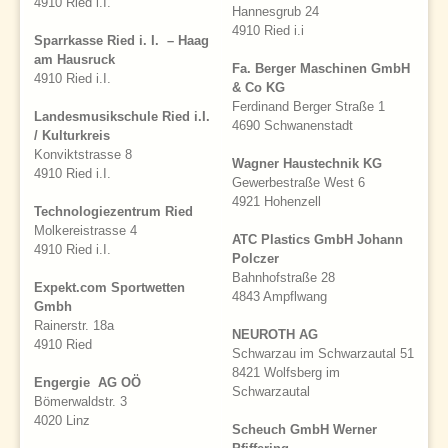
4910 Ried i.I.
Hannesgrub 24
4910 Ried i.i
Sparrkasse Ried i. I. – Haag
am Hausruck
Fa. Berger Maschinen GmbH
4910 Ried i.I.
& Co KG
Ferdinand Berger Straße 1
Landesmusikschule Ried i.I.
4690 Schwanenstadt
/ Kulturkreis
Konviktstrasse 8
Wagner Haustechnik KG
4910 Ried i.I.
Gewerbestraße West 6
4921 Hohenzell
Technologiezentrum Ried
Molkereistrasse 4
ATC Plastics GmbH Johann
4910 Ried i.I.
Polczer
Bahnhofstraße 28
Expekt.com Sportwetten
4843 Ampflwang
Gmbh
Rainerstr. 18a
NEUROTH AG
4910 Ried
Schwarzau im Schwarzautal 51
8421 Wolfsberg im
Engergie AG OÖ
Schwarzautal
Bömerwaldstr. 3
4020 Linz
Scheuch GmbH Werner