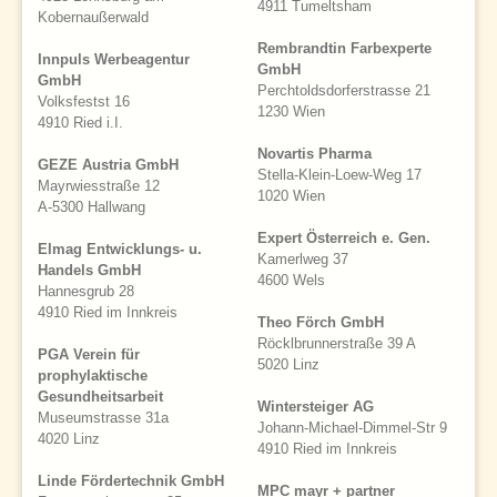
4911 Tumeltsham
Kobernaußerwald
Rembrandtin Farbexperte
Innpuls Werbeagentur
GmbH
GmbH
Perchtoldsdorferstrasse 21
Volksfestst 16
1230 Wien
4910 Ried i.I.
Novartis Pharma
GEZE Austria GmbH
Stella-Klein-Loew-Weg 17
Mayrwiesstraße 12
1020 Wien
A-5300 Hallwang
Expert Österreich e. Gen.
Elmag Entwicklungs- u.
Kamerlweg 37
Handels GmbH
4600 Wels
Hannesgrub 28
4910 Ried im Innkreis
Theo Förch GmbH
Röcklbrunnerstraße 39 A
PGA Verein für
5020 Linz
prophylaktische
Gesundheitsarbeit
Wintersteiger AG
Museumstrasse 31a
Johann-Michael-Dimmel-Str 9
4020 Linz
4910 Ried im Innkreis
Linde Fördertechnik GmbH
MPC mayr + partner